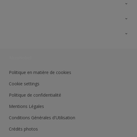
A propos de Sikkens
Contactez nous
Ouvrir un magasin PASS
Trimetal
Sikkens Solutions
Polyfilla Pro
Wiki Peinture
Développement durable
Où jeter son pot de peinture ?
Politique en matière de cookies
Cookie settings
Politique de confidentialité
Mentions Légales
Conditions Générales d'Utilisation
Crédits photos