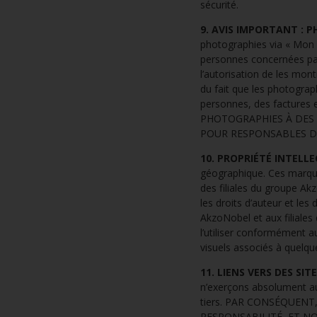
sécurité.
9. AVIS IMPORTANT : 
photographies via « Mon e
personnes concernées par 
l’autorisation de les mon
du fait que les photograp
personnes, des facture
PHOTOGRAPHIES À DES 
POUR RESPONSABLES D
10. PROPRIÉTÉ INTELLE
géographique. Ces marque
des filiales du groupe Akz
les droits d’auteur et le
AkzoNobel et aux filiales
l’utiliser conformément a
visuels associés à quelque
11. LIENS VERS DES SIT
n’exerçons absolument auc
tiers. PAR CONSÉQUENT
RESPONSABILITÉ, ET 