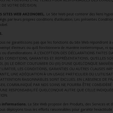
DE VOTRE DÉCISION.
ES SITES WEB AKZONOBEL.
Le Site Web peut contenir des liens hyper
égis par leurs propres conditions d’utilisation. Les présentes Conditio
obel.
S.
us ne garantissons pas que les fonctions du Site Web répondront à d
xempt d’erreurs ou qu’il fonctionnera de manière ininterrompue, ni q
tions ou d’améliorations. À L’EXCEPTION DES DÉCLARATIONS FAITES
ES CONDITIONS, GARANTIES ET REPRÉSENTATIONS, QU’ELLES SO
OI, (II) LE DROIT COUTUMIER OU (III) D’UNE QUELCONQUE MANIÈRE
Y LIMITER, LES CONDITIONS, GARANTIES OU AUTRES CLAUSES IMPL
SANTE, UNE ADÉQUATION À UN USAGE PARTICULIER OU L’UTILISA
ATTENTION RAISONNABLES SONT EXCLUES. EN L’ABSENCE DE F
EIL COMMUNIQUÉ PAR NOS SOINS NE POURRA ÊTRE CONSIDÉRÉ
D’UNE RESPONSABILITÉ QUELCONQUE AUTRE QUE CELLE INDIQUÉ
ION.
s informations.
Le Site Web propose des Produits, des Services et d
ous déployons tous les efforts raisonnables pour garantir l’exactitud