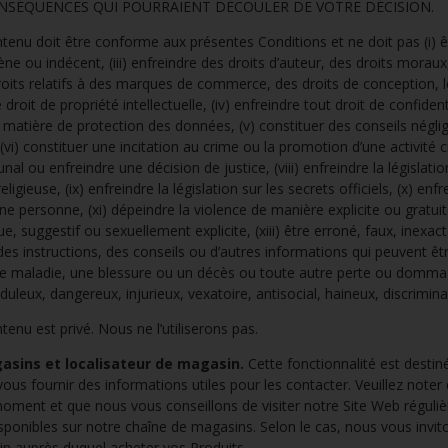
NSÉQUENCES QUI POURRAIENT DÉCOULER DE VOTRE DÉCISION.
être conforme aux présentes Conditions et ne doit pas (i) êtr
ne ou indécent, (iii) enfreindre des droits d’auteur, des droits moraux,
its relatifs à des marques de commerce, des droits de conception, le 
droit de propriété intellectuelle, (iv) enfreindre tout droit de confidenti
en matière de protection des données, (v) constituer des conseils négl
(vi) constituer une incitation au crime ou la promotion d’une activité cri
nal ou enfreindre une décision de justice, (viii) enfreindre la législatio
eligieuse, (ix) enfreindre la législation sur les secrets officiels, (x) enf
une personne, (xi) dépeindre la violence de manière explicite ou gratuite,
 suggestif ou sexuellement explicite, (xiii) être erroné, faux, inexact o
des instructions, des conseils ou d’autres informations qui peuvent êtr
ne maladie, une blessure ou un décès ou toute autre perte ou dommag
duleux, dangereux, injurieux, vexatoire, antisocial, haineux, discrimin
privé. Nous ne l’utiliserons pas.
asins et localisateur de magasin.
Cette fonctionnalité est destin
ous fournir des informations utiles pour les contacter. Veuillez noter
oment et que nous vous conseillons de visiter notre Site Web réguliè
sponibles sur notre chaîne de magasins. Selon le cas, nous vous invi
in auprès duquel acheter vos Produits.