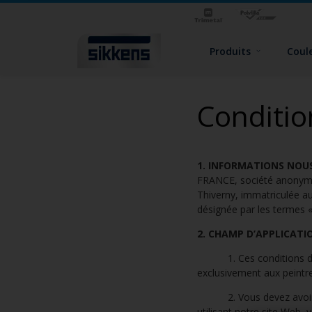
Produits
Coul
Condition
1. INFORMATIONS NO
FRANCE, société anonyme 
Thiverny, immatriculée a
désignée par les termes «
2. CHAMP D’APPLICATI
1. Ces conditions d’utili
exclusivement aux peintre
2. Vous devez avoir atte
utilisant notre site Web, 