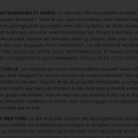
PHOTOGRAPHIES ET VIDÉOS.
Le Site Web offre la possibilité de téléc
space de travail ». Selon le cas, vous reconnaissez avoir obtenu l’au
les photographies (y compris, mais sans s’y limiter, les droits d’auteu
trer à des tiers. En outre, avant de présenter vos Projets à des tiers,
hies peuvent contenir des éléments privés (y compris, mais sans s’y li
s et des mots de passe). PAR CONSÉQUENT, LA DÉCISION DE MONT
TIERS RELÈVE DE VOTRE SEULE RESPONSABILITÉ, ET NOUS NE P
ES CONSÉQUENCES QUI POURRAIENT DÉCOULER DE CETTE DÉCIS
CTUELLE.
Les marques que nous commercialisons peuvent varier se
s, dont VisualizerTM, et tous les noms de couleurs distinctifs sont
oNobel ou de tiers. Tous les droits de propriété intellectuelle, y compr
s droits relatifs aux bases de données du site Web dans le monde entie
 du groupe AkzoNobel. Vous ne disposez pas d’autres droits sur le Sit
ux présentes Conditions. A ce titre, vous vous engagez à ne reproduire
 finalité que ce soit.
ES WEB TIERS.
Le Site Web peut contenir des liens hypertextes vers d
un contrôle sur l’infrastructure technique et sécuritaire ou sur le c
, LA DÉCISION DE VISITER CES SITES WEB TIERS RELÈVE DE VOTRE
NOUS NE POUVONS ÊTRE TENUS POUR RESPONSABLES DES CONSÉ