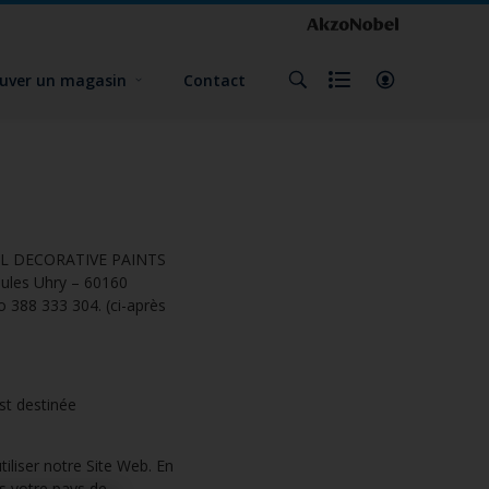
uver un magasin
Contact
BEL DECORATIVE PAINTS
Jules Uhry – 60160
 388 333 304. (ci-après
st destinée
liser notre Site Web. En
ns votre pays de