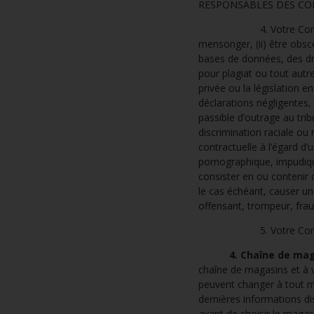
RESPONSABLES DES CO
4. Votre Contenu doit 
mensonger, (ii) être obscè
bases de données, des dro
pour plagiat ou tout autre 
privée ou la législation 
déclarations négligentes, 
passible d’outrage au tribu
discrimination raciale ou r
contractuelle à l’égard d’
pornographique, impudique,
consister en ou contenir 
le cas échéant, causer u
offensant, trompeur, frau
5. Votre Contenu est 
4. Chaîne de mag
chaîne de magasins et à v
peuvent changer à tout m
dernières informations di
avant de choisir le magas