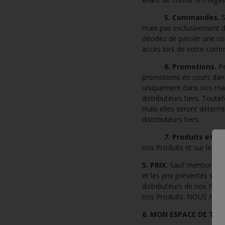
5. Commandes.
S
mais pas exclusivement de
décidez de passer une co
accès lors de votre com
6. Promotions.
Pe
promotions en cours dans
uniquement dans nos maga
distributeurs tiers. Tout
mais elles seront détermi
distributeurs tiers.
7. Produits et co
nos Produits et sur les di
5. PRIX.
Sauf mention cont
et les prix présentés sur 
distributeurs de nos Produ
nos Produits. NOUS NE
6. MON ESPACE DE TRA