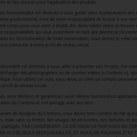
es et des astuces pour l’application des produits.
te fonctionnalité est destinée à vous guider dans la préparation des 
tre professionnel, il est de votre responsabilité de fournir à vos client
nt conçu pour vous aider à établir des devis fiables (dans la mesure 
s responsabilités qui vous incombent en tant que peintre professionn
utes les fonctionnalités de l’outil d’estimation, vous devrez (i) créer
vous connecter à votre profil de réseau social.
é est destinée à vous aider à présenter vos Projets. Par exe
télécharger des photographies ou de courtes vidéos (« Contenu »), ajo
fique. Pour utiliser cet outil, vous devez (i) créer un compte personn
e profil de réseau social.
déclarez et garantissez avoir obtenu l’autorisation approprié
isation du Contenu et son partage avec des tiers.
divulguer du Contenu, vous devez tenir compte du fait qu’il pe
s, mais sans s’y limiter, des visages de personnes, des factures et d
ement partagés. PAR CONSÉQUENT, LA DÉCISION DE PARTAGER DU C
 DE VOTRE SEULE RESPONSABILITÉ, ET NOUS NE POUVONS ÊTRE 