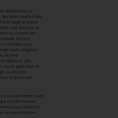
e diffamatoire ou
 des droits relatifs à des
droit d’agir en justice
alité, tout droit à la vie
igents ou contenir des
minelle, (vii) être
n sur la haine ou la
reindre toute obligation
 (xii) être
u fallacieux, (xiii)
e mis en application et,
e, ou (xiv) être
atoire ou provocant.
ée à vous présenter notre
 que ces informations
rement pour obtenir les
tons à vous renseigner