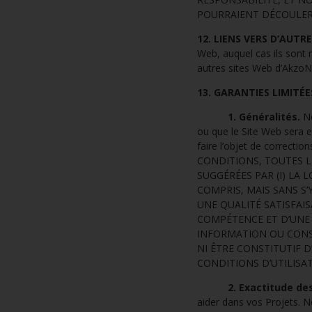
POURRAIENT DÉCOULER 
12. LIENS VERS D’AUTR
Web, auquel cas ils sont r
autres sites Web d’AkzoN
13. GARANTIES LIMITÉE
1. Généralités.
No
ou que le Site Web sera e
faire l’objet de correc
CONDITIONS, TOUTES L
SUGGÉRÉES PAR (I) LA L
COMPRIS, MAIS SANS S’
UNE QUALITÉ SATISFAI
COMPÉTENCE ET D’UNE 
INFORMATION OU CONS
NI ÊTRE CONSTITUTIF 
CONDITIONS D’UTILISAT
2. Exactitude de
aider dans vos Projets. N