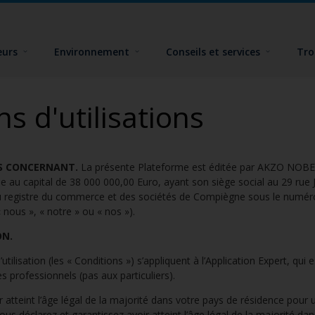
eurs
Environnement
Conseils et services
Tro
s d'utilisations
US CONCERNANT.
La présente Plateforme est éditée par AKZO NO
au capital de 38 000 000,00 Euro, ayant son siège social au 29 rue 
u registre du commerce et des sociétés de Compiègne sous le numéro
 nous », « notre » ou « nos »).
ON.
sation (les « Conditions ») s’appliquent à l’Application Expert, qui e
s professionnels (pas aux particuliers).
int l’âge légal de la majorité dans votre pays de résidence pour uti
vous déclarez et garantissez avoir atteint l’âge légal de la majorité da