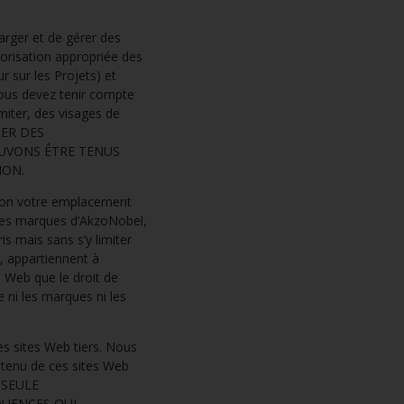
harger et de gérer des
torisation appropriée des
r sur les Projets) et
 vous devez tenir compte
miter, des visages de
RER DES
OUVONS ÊTRE TENUS
ION.
lon votre emplacement
 des marques d’AkzoNobel,
is mais sans s’y limiter
r, appartiennent à
e Web que le droit de
 ni les marques ni les
es sites Web tiers. Nous
ontenu de ces sites Web
 SEULE
QUENCES QUI