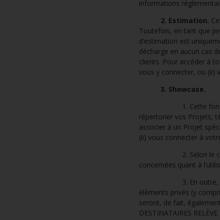
informations réglementair
2. Estimation.
Cet
Toutefois, en tant que pein
d’estimation est uniqueme
décharge en aucun cas de
clients. Pour accéder à to
vous y connecter, ou (ii) 
3. Showcase.
1. Cette fonctionnalit
répertorier vos Projets, 
associer à un Projet spéci
(ii) vous connecter à votr
2. Selon le cas, vous 
concernées quant à l’util
3. En outre, avant de 
éléments privés (y compri
seront, de fait, égal
DESTINATAIRES RELÈVE