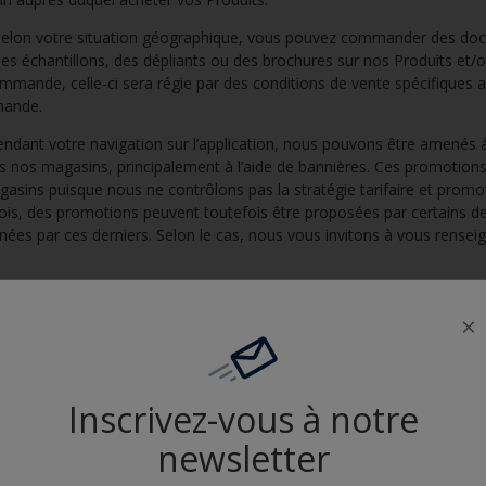
elon votre situation géographique, vous pouvez commander des d
s échantillons, des dépliants ou des brochures sur nos Produits et/o
mmande, celle-ci sera régie par des conditions de vente spécifiques 
mande.
ndant votre navigation sur l’application, nous pouvons être amenés 
 nos magasins, principalement à l’aide de bannières. Ces promotions
sins puisque nous ne contrôlons pas la stratégie tarifaire et promo
efois, des promotions peuvent toutefois être proposées par certains de 
nées par ces derniers. Selon le cas, nous vous invitons à vous rense
uleurs.
Ces fonctionnalités sont destinées à vous présenter des info
fférentes couleurs disponibles.
raire dans les présentes Conditions, le Site Web n’a pas vocation à 
le Site Web le sont à titre informatif uniquement, auquel cas ils ne nous
its. Veuillez contacter les distributeurs pour obtenir des informations 
Inscrivez-vous à notre
 POUVONS ÊTRE TENUS POUR RESPONSABLES DES PRIX PRÉSENTÉ S
newsletter
VAIL.