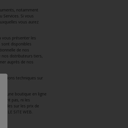
ocuments, notamment
u Services. Si vous
auxquelles vous aurez
à vous présenter les
 sont disponibles
tionnelle de nos
nos distributeurs tiers,
igner auprès de nos
rmations techniques sur
être une boutique en ligne
 lient pas, ni les
fiables sur les prix de
UR LE SITE WEB.