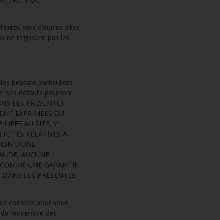
textes vers d’autres sites
ns ne régissent pas les
es besoins particuliers
ue ses défauts pourront
 DANS LES PRÉSENTES
IENT EXPRIMÉES OU
 LIÉES AU SITE, Y
ICITES RELATIVES À
TION D’UNE
RAUDE, AUCUNE
 COMME UNE GARANTIE
E DANS LES PRÉSENTES
es conseils pour vous
e de l’ensemble des