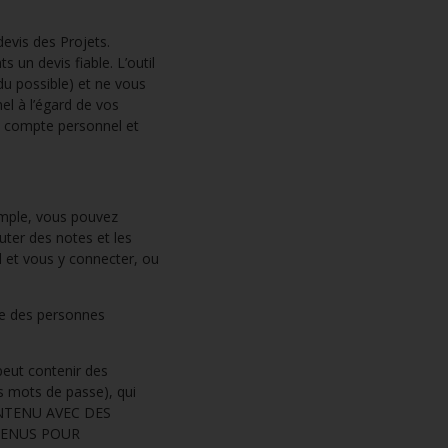
devis des Projets.
s un devis fiable. L’outil
du possible) et ne vous
el à l’égard de vos
 un compte personnel et
mple, vous pouvez
uter des notes et les
el et vous y connecter, ou
e des personnes
ut contenir des
es mots de passe), qui
ONTENU AVEC DES
TENUS POUR