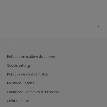
A propos de Sikkens
Contactez nous
Ouvrir un magasin PASS
Trimetal
Sikkens Solutions
Polyfilla Pro
Wiki Peinture
Développement durable
Où jeter son pot de peinture ?
Politique en matière de cookies
Cookie settings
Politique de confidentialité
Mentions Légales
Conditions Générales d'Utilisation
Crédits photos