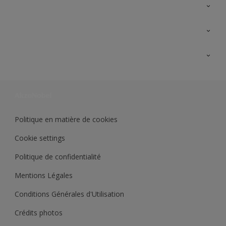
A propos de Sikkens
Contactez nous
Ouvrir un magasin PASS
Trimetal
Sikkens Solutions
Polyfilla Pro
Wiki Peinture
Développement durable
Où jeter son pot de peinture ?
Politique en matière de cookies
Cookie settings
Politique de confidentialité
Mentions Légales
Conditions Générales d'Utilisation
Crédits photos