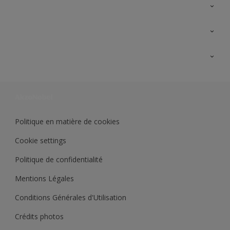
A propos de Sikkens
Contactez nous
Ouvrir un magasin PASS
Trimetal
Sikkens Solutions
Polyfilla Pro
Wiki Peinture
Développement durable
Où jeter son pot de peinture ?
Politique en matière de cookies
Cookie settings
Politique de confidentialité
Mentions Légales
Conditions Générales d'Utilisation
Crédits photos