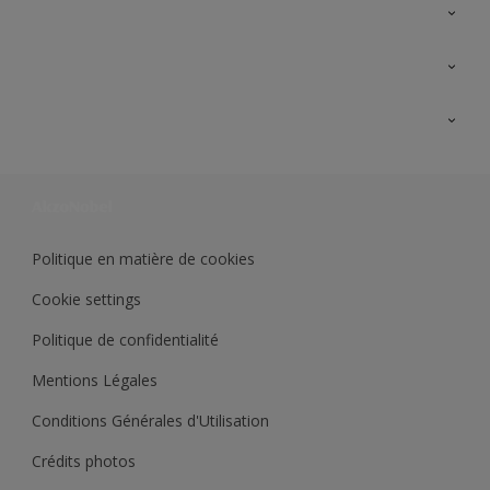
A propos de Sikkens
Contactez nous
Ouvrir un magasin PASS
Trimetal
Sikkens Solutions
Polyfilla Pro
Wiki Peinture
Développement durable
Où jeter son pot de peinture ?
Politique en matière de cookies
Cookie settings
Politique de confidentialité
Mentions Légales
Conditions Générales d'Utilisation
Crédits photos