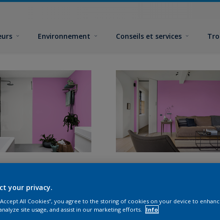
eurs
Environnement
Conseils et services
Tro
ct your privacy.
 “Accept All Cookies”, you agree to the storing of cookies on your device to enhanc
analyze site usage, and assist in our marketing efforts.
Info