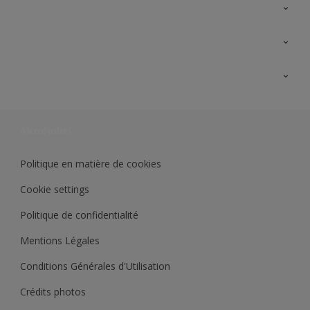
A propos de Sikkens
Contactez nous
Ouvrir un magasin PASS
Trimetal
Sikkens Solutions
Polyfilla Pro
Wiki Peinture
Développement durable
Où jeter son pot de peinture ?
Politique en matière de cookies
Cookie settings
Politique de confidentialité
Mentions Légales
Conditions Générales d'Utilisation
Crédits photos