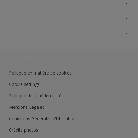
A propos de Sikkens
Contactez nous
Ouvrir un magasin PASS
Trimetal
Sikkens Solutions
Polyfilla Pro
Wiki Peinture
Développement durable
Où jeter son pot de peinture ?
Politique en matière de cookies
Cookie settings
Politique de confidentialité
Mentions Légales
Conditions Générales d'Utilisation
Crédits photos