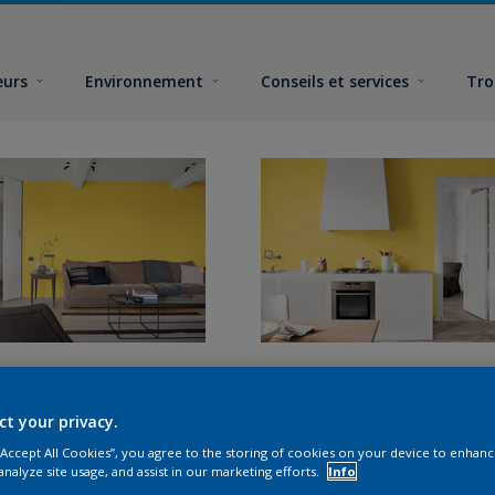
eurs
Environnement
Conseils et services
Tro
ct your privacy.
 “Accept All Cookies”, you agree to the storing of cookies on your device to enhanc
analyze site usage, and assist in our marketing efforts.
Info