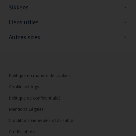
Sikkens
A propos de Sikkens
Liens utiles
Contactez nous
Ouvrir un magasin PASS
Autres sites
Trimetal
Sikkens Solutions
Polyfilla Pro
Wiki Peinture
Développement durable
Où jeter son pot de peinture ?
Politique en matière de cookies
Cookie settings
Politique de confidentialité
Mentions Légales
Conditions Générales d'Utilisation
Crédits photos