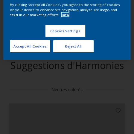
By clicking “Accept All Cookies”, you agree to the storing of cookies
on your device to enhance site navigation, analyze site usage, and
Trouver des produits dans cette couleur
assist in our marketing efforts.
Info
Allons-y
Cookies Settings
Accept All Cookies
Reject All
Suggestions d'Harmonies
Neutres colorés