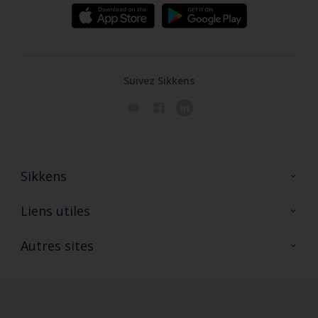
Suivez Sikkens
Sikkens
A propos de Sikkens
Liens utiles
Contactez nous
Ouvrir un magasin PASS
Autres sites
Trimetal
Sikkens Solutions
Polyfilla Pro
Wiki Peinture
Développement durable