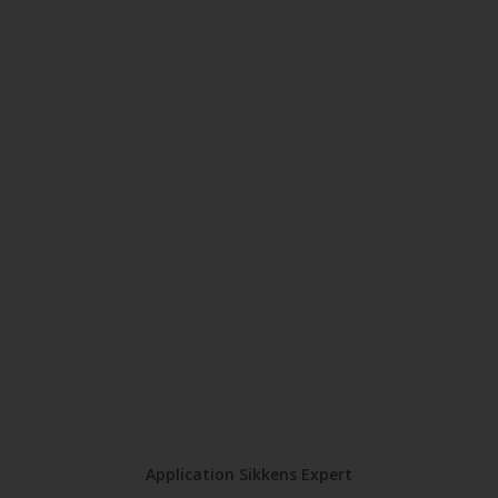
Comparer
Cetol BL Varnish Satin
Très bonne durabilité
Aspect satiné décoratif
Résistance aux chocs et à la griffe
Comparer
Application Sikkens Expert