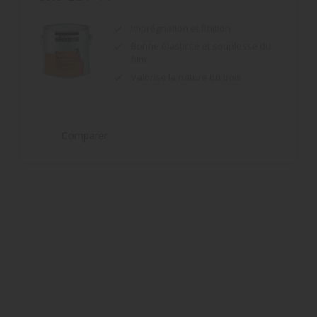
Bonne élasticité et souplesse du
film
Valorise la nature du bois
Comparer
Alphaxylan SF
Mono produit, sans reprise, idéale
pour plafonds
Excellente opacité et blancheur
Masque les imperfections du
support et les fonds hétérogènes
: aspect mat minéral