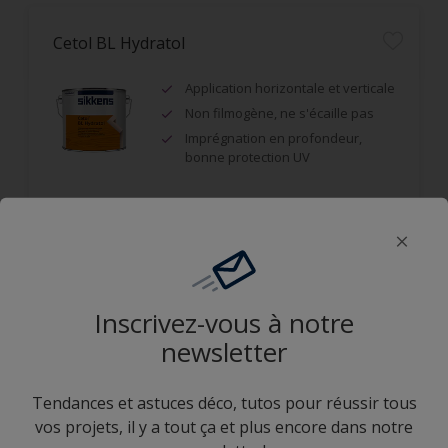
Cetol BL Hydratol
Application horizontale et verticale
Non filmogène, ne s'écaille pas
Imprégnation en profondeur,
bonne protection UV
Comparer
Inscrivez-vous à notre
Cetol HLS Plus
newsletter
Bon pouvoir pénétrant, utilisable
Tendances et astuces déco, tutos pour réussir tous
en système impression-finition qui
ne s’écaille pas
vos projets, il y a tout ça et plus encore dans notre
Très bonne résistance au U.V.