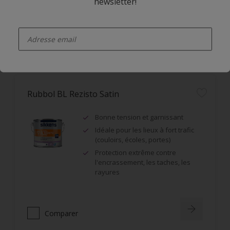
newsletter!
enter-your-email
Comparer
Rubbol BL Rezisto Satin
Bonne tension et garnissant
Idéale pour les lieux à fort trafic
(couloirs, écoles, portes)
Protection extrême contre
l'encrassement, les taches, les
rayures
Comparer