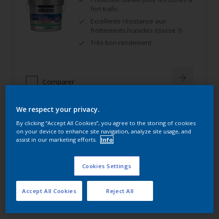
fort trafic
Excellente résistance aux
frottements humides (classe 1)
Très bon rendement
Comparer
We respect your privacy.
By clicking “Accept All Cookies”, you agree to the storing of cookies
Alpha Rezisto Easy Clean Mat Velouté
on your device to enhance site navigation, analyze site usage, and
assist in our marketing efforts.
Info
Limite la pénétration des
salissures à la surface du film
Cookies Settings
Nettoyage facile des taches grâce
à l'effet perlant
Accept All Cookies
Reject All
Lessivable