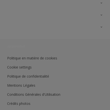
A propos de Sikkens
Contactez nous
Ouvrir un magasin PASS
Trimetal
Sikkens Solutions
Polyfilla Pro
Wiki Peinture
Développement durable
Où jeter son pot de peinture ?
Politique en matière de cookies
Cookie settings
Politique de confidentialité
Mentions Légales
Conditions Générales d'Utilisation
Crédits photos