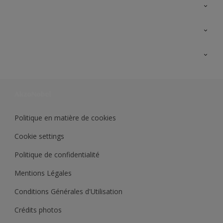
A propos de Sikkens
Contactez nous
Ouvrir un magasin PASS
Trimetal
Sikkens Solutions
Polyfilla Pro
Wiki Peinture
Développement durable
Où jeter son pot de peinture ?
Politique en matière de cookies
Cookie settings
Politique de confidentialité
Mentions Légales
Conditions Générales d'Utilisation
Crédits photos