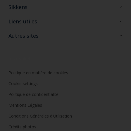
Sikkens
A propos de Sikkens
Liens utiles
Contactez nous
Ouvrir un magasin PASS
Autres sites
Trimetal
Sikkens Solutions
Polyfilla Pro
Wiki Peinture
Développement durable
Où jeter son pot de peinture ?
Politique en matière de cookies
Cookie settings
Politique de confidentialité
Mentions Légales
Conditions Générales d'Utilisation
Crédits photos