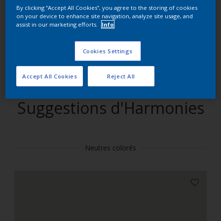
By clicking “Accept All Cookies”, you agree to the storing of cookies
on your device to enhance site navigation, analyze site usage, and
Trouver des produits dans cette couleur
assist in our marketing efforts.
Info
Allons-y
Cookies Settings
Accept All Cookies
Reject All
Suggestions d'Harmonies
Neutres colorés