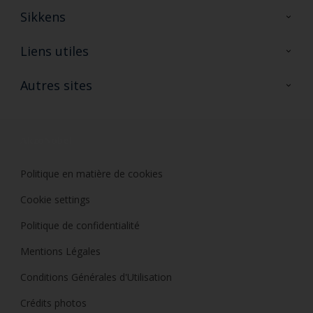
Sikkens
A propos de Sikkens
Liens utiles
Contactez nous
Ouvrir un magasin PASS
Autres sites
Trimetal
Sikkens Solutions
Polyfilla Pro
Wiki Peinture
Développement durable
Où jeter son pot de peinture ?
Politique en matière de cookies
Cookie settings
Politique de confidentialité
Mentions Légales
Conditions Générales d'Utilisation
Crédits photos