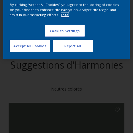
By clicking “Accept All Cookies”, you agree to the storing of cookies
on your device to enhance site navigation, analyze site usage, and
Trouver des produits dans cette couleur
assist in our marketing efforts.
Info
Allons-y
Cookies Settings
Accept All Cookies
Reject All
Suggestions d'Harmonies
Neutres colorés