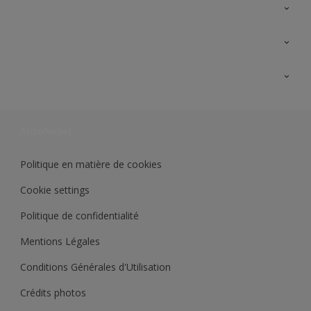
A propos de Sikkens
Contactez nous
Ouvrir un magasin PASS
Trimetal
Sikkens Solutions
Polyfilla Pro
Wiki Peinture
Développement durable
Où jeter son pot de peinture ?
Politique en matière de cookies
Cookie settings
Politique de confidentialité
Mentions Légales
Conditions Générales d'Utilisation
Crédits photos