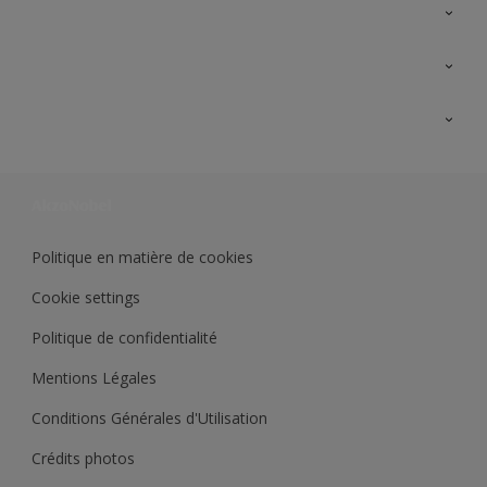
A propos de Sikkens
Contactez nous
Ouvrir un magasin PASS
Trimetal
Sikkens Solutions
Polyfilla Pro
Wiki Peinture
Développement durable
Où jeter son pot de peinture ?
Politique en matière de cookies
Cookie settings
Politique de confidentialité
Mentions Légales
Conditions Générales d'Utilisation
Crédits photos