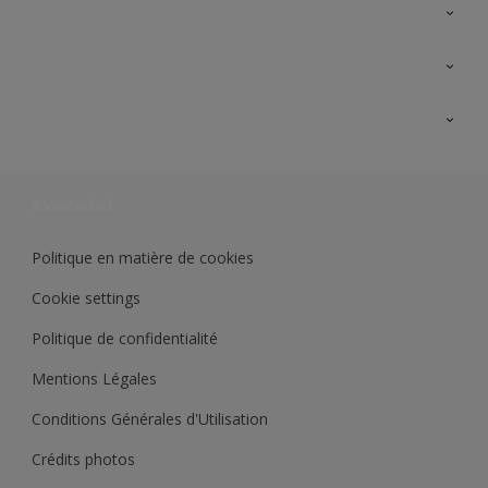
A propos de Sikkens
Contactez nous
Ouvrir un magasin PASS
Trimetal
Sikkens Solutions
Polyfilla Pro
Wiki Peinture
Développement durable
Où jeter son pot de peinture ?
Politique en matière de cookies
Cookie settings
Politique de confidentialité
Mentions Légales
Conditions Générales d'Utilisation
Crédits photos