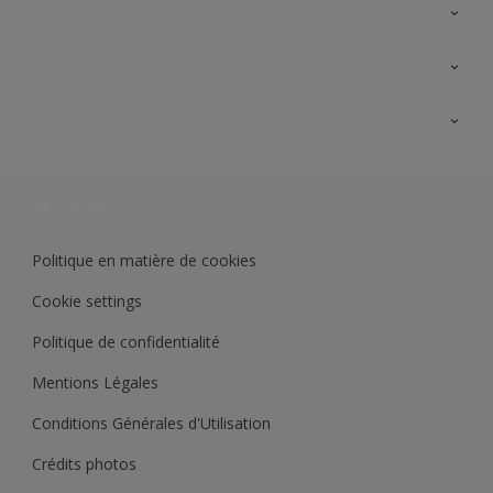
A propos de Sikkens
Contactez nous
Ouvrir un magasin PASS
Trimetal
Sikkens Solutions
Polyfilla Pro
Wiki Peinture
Développement durable
Où jeter son pot de peinture ?
Politique en matière de cookies
Cookie settings
Politique de confidentialité
Mentions Légales
Conditions Générales d'Utilisation
Crédits photos