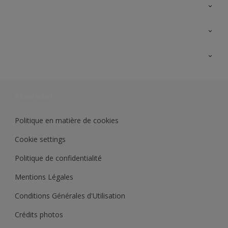
A propos de Sikkens
Contactez nous
Ouvrir un magasin PASS
Trimetal
Sikkens Solutions
Polyfilla Pro
Wiki Peinture
Développement durable
Où jeter son pot de peinture ?
Politique en matière de cookies
Cookie settings
Politique de confidentialité
Mentions Légales
Conditions Générales d'Utilisation
Crédits photos