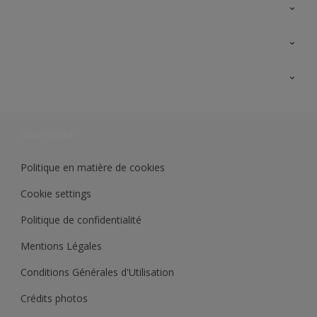
A propos de Sikkens
Contactez nous
Ouvrir un magasin PASS
Trimetal
Sikkens Solutions
Polyfilla Pro
Wiki Peinture
Développement durable
Où jeter son pot de peinture ?
Politique en matière de cookies
Cookie settings
Politique de confidentialité
Mentions Légales
Conditions Générales d'Utilisation
Crédits photos