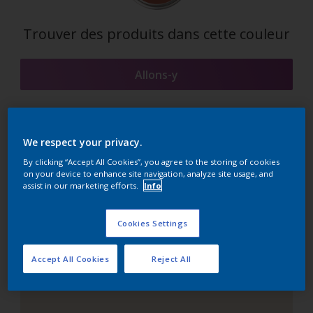
Trouver des produits dans cette couleur
Allons-y
We respect your privacy.
Suggestions d'Harmonies
By clicking “Accept All Cookies”, you agree to the storing of cookies
on your device to enhance site navigation, analyze site usage, and
assist in our marketing efforts.
Info
Le Blanc Parfait
Cookies Settings
Accept All Cookies
Reject All