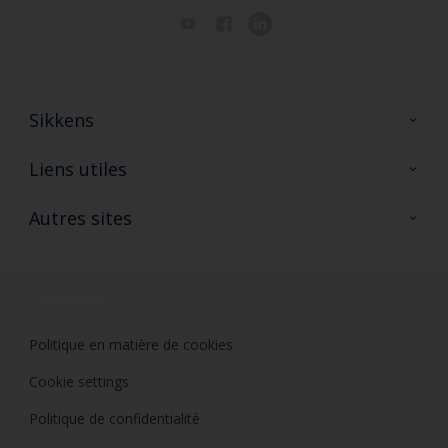
Sikkens
A propos de Sikkens
Liens utiles
Contactez nous
Ouvrir un magasin PASS
Autres sites
Trimetal
Sikkens Solutions
Polyfilla Pro
Wiki Peinture
Développement durable
Où jeter son pot de peinture ?
Politique en matière de cookies
Cookie settings
Politique de confidentialité