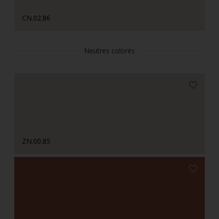
CN.02.86
Neutres colorés
ZN.00.85