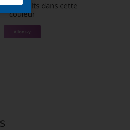
es produits dans cette
couleur
Allons-y
s