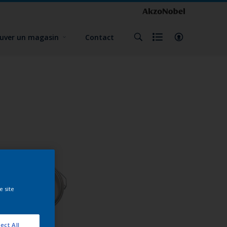
uver un magasin
Contact
e site
ect All