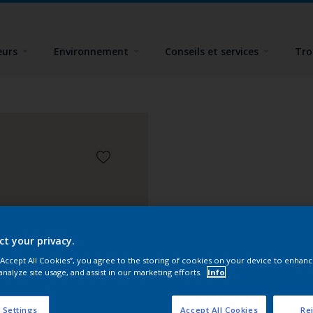
eurs
Environnement
Conseils et services
Tro
ct your privacy.
 “Accept All Cookies”, you agree to the storing of cookies on your device to enhanc
analyze site usage, and assist in our marketing efforts.
Info
 Settings
Accept All Cookies
Rej