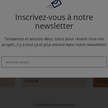
Inscrivez-vous à notre
CN.02.86
E3.09.
newsletter
Tendances et astuces déco, tutos pour réussir tous vos
Camaïeux
projets, il y a tout ça et plus encore dans notre newsletter!
enter-your-email
CN.02.86
D6.36.
Combinaison harmonieuse