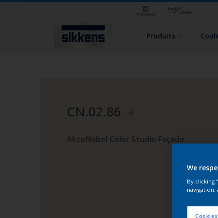
Produits
Coul
CN.02.86
AkzoNobel Color Studio Façade
We respe
By clicking
navigation, 
Cookies