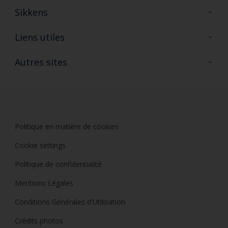
Sikkens
A propos de Sikkens
Liens utiles
Contactez nous
Ouvrir un magasin PASS
Autres sites
Trimetal
Sikkens Solutions
Polyfilla Pro
Wiki Peinture
Développement durable
Où jeter son pot de peinture ?
Politique en matière de cookies
Cookie settings
Politique de confidentialité
Mentions Légales
Conditions Générales d'Utilisation
Crédits photos