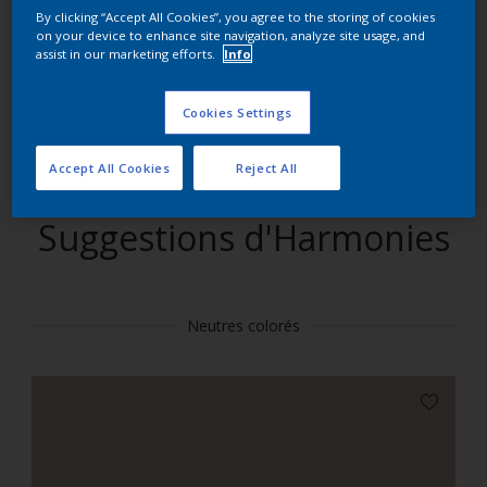
By clicking “Accept All Cookies”, you agree to the storing of cookies
on your device to enhance site navigation, analyze site usage, and
Trouver des produits dans cette couleur
assist in our marketing efforts.
Info
Allons-y
Cookies Settings
Accept All Cookies
Reject All
Suggestions d'Harmonies
Neutres colorés