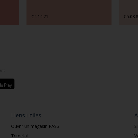
C4.14.71
C5.08.
ert
Liens utiles
A
Ouvrir un magasin PASS
S
Trimetal
W