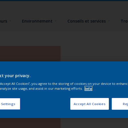
eurs
Environnement
Conseils et services
Tro
ct your privacy.
 “Accept All Cookies”, you agree to the storing of cookies on your device to enhanc
analyze site usage, and assist in our marketing efforts.
Info
 Settings
Accept All Cookies
Rej