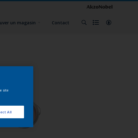
uver un magasin
Contact
e site
ect All