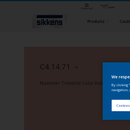
Produits
Coul
C4.14.71
We respe
Nuancier Trimetal Color Index 2
By clicking
navigation, 
Cookies