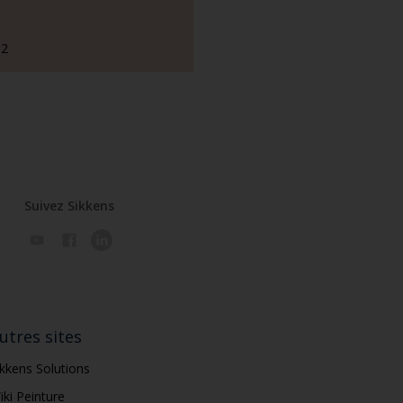
82
Suivez Sikkens
utres sites
ikkens Solutions
iki Peinture