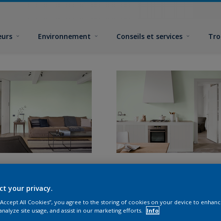
eurs
Environnement
Conseils et services
Tro
ct your privacy.
 “Accept All Cookies”, you agree to the storing of cookies on your device to enhanc
analyze site usage, and assist in our marketing efforts.
Info