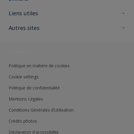
A propos de Sikkens
Liens utiles
Contactez nous
Ouvrir un magasin PASS
Autres sites
Trimetal
Sikkens Solutions
Polyfilla Pro
Wiki Peinture
Développement durable
Où jeter son pot de peinture ?
Politique en matière de cookies
Cookie settings
Politique de confidentialité
Mentions Légales
Conditions Générales d'Utilisation
Crédits photos
Déclaration d'accessibilité