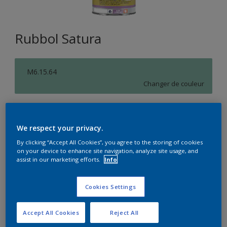
Rubbol Satura
M6.15.64
Changer de couleur
Format
1L
2,5L
5L
We respect your privacy.
By clicking “Accept All Cookies”, you agree to the storing of cookies
on your device to enhance site navigation, analyze site usage, and
Quantité
Calculateur de peinture
assist in our marketing efforts.
Info
Calculer
Cookies Settings
Accept All Cookies
Reject All