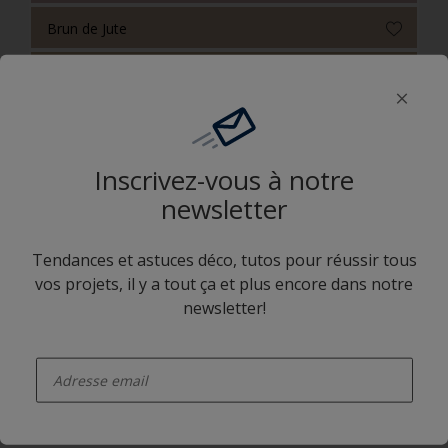
Brun de Jute
Moka Latte
Sable Chaud
Dérive Bleu
Inscrivez-vous à notre
newsletter
Brun Suave
Rouge Lubéron
Tendances et astuces déco, tutos pour réussir tous
vos projets, il y a tout ça et plus encore dans notre
Érable Fantaisie
newsletter!
Nuit d'Encre
enter-your-email
Illustre Violet