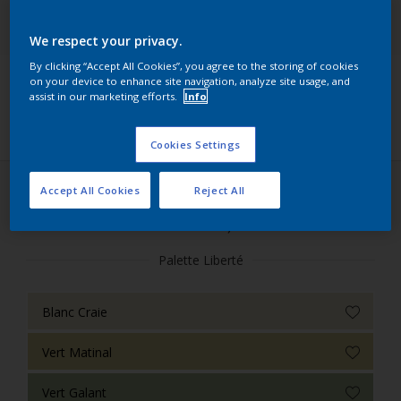
AkzoNobel Color Studio - Nuancier Intérieur
We respect your privacy.
L'Essentielle 120 teintes, AkzoNobel Color Studio
By clicking “Accept All Cookies”, you agree to the storing of cookies
on your device to enhance site navigation, analyze site usage, and
assist in our marketing efforts.
Info
Filters
Cookies Settings
Accept All Cookies
Reject All
Couleurs de l’Année 2026 – Trouvez votre bleu (30
couleurs)
Palette Liberté
Blanc Craie
Vert Matinal
Vert Galant