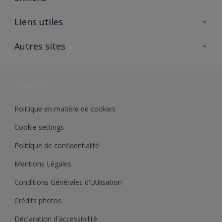
A propos de Sikkens
Liens utiles
Contactez nous
Ouvrir un magasin PASS
Autres sites
Trimetal
Sikkens Solutions
Polyfilla Pro
Wiki Peinture
Développement durable
Où jeter son pot de peinture ?
Politique en matière de cookies
Cookie settings
Politique de confidentialité
Mentions Légales
Conditions Générales d'Utilisation
Crédits photos
Déclaration d'accessibilité