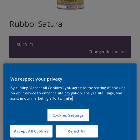
Rubbol Satura
X0.19.21
Changer de couleur
Format
1L
2,5L
5L
We respect your privacy.
By clicking “Accept All Cookies”, you agree to the storing of cookies
on your device to enhance site navigation, analyze site usage, and
Quantité
Calculateur de peinture
assist in our marketing efforts.
Info
Calculer
Cookies Settings
Accept All Cookies
Reject All