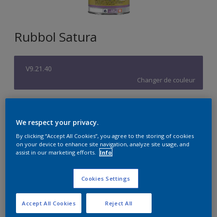
Rubbol Satura
V9.21.40
Changer de couleur
Format
1L
2,5L
5L
We respect your privacy.
By clicking “Accept All Cookies”, you agree to the storing of cookies
on your device to enhance site navigation, analyze site usage, and
Quantité
Calculateur de peinture
assist in our marketing efforts.
Info
Calculer
Cookies Settings
Accept All Cookies
Reject All