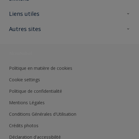
A propos de Sikkens
Liens utiles
Contactez nous
Ouvrir un magasin PASS
Autres sites
Trimetal
Sikkens Solutions
Polyfilla Pro
Wiki Peinture
Développement durable
Où jeter son pot de peinture ?
Politique en matière de cookies
Cookie settings
Politique de confidentialité
Mentions Légales
Conditions Générales d'Utilisation
Crédits photos
Déclaration d'accessibilité