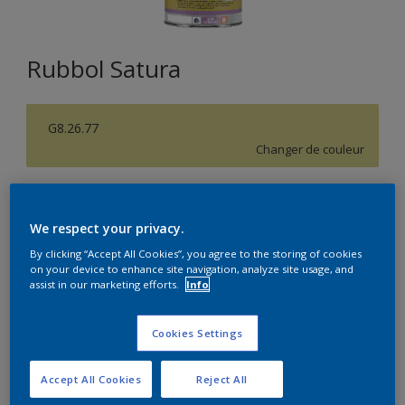
Rubbol Satura
G8.26.77
Changer de couleur
Format
1L
2,5L
5L
We respect your privacy.
By clicking “Accept All Cookies”, you agree to the storing of cookies
on your device to enhance site navigation, analyze site usage, and
Quantité
Calculateur de peinture
assist in our marketing efforts.
Info
Calculer
Cookies Settings
Accept All Cookies
Reject All