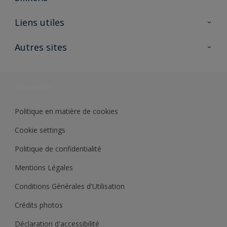
A propos de Sikkens
Liens utiles
Contactez nous
Ouvrir un magasin PASS
Autres sites
Trimetal
Sikkens Solutions
Polyfilla Pro
Wiki Peinture
Développement durable
Où jeter son pot de peinture ?
Politique en matière de cookies
Cookie settings
Politique de confidentialité
Mentions Légales
Conditions Générales d'Utilisation
Crédits photos
Déclaration d'accessibilité