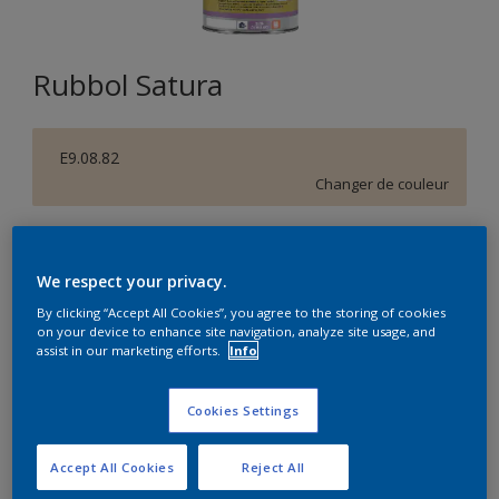
Rubbol Satura
E9.08.82
Changer de couleur
Format
1L
2,5L
5L
We respect your privacy.
By clicking “Accept All Cookies”, you agree to the storing of cookies
on your device to enhance site navigation, analyze site usage, and
Quantité
Calculateur de peinture
assist in our marketing efforts.
Info
Calculer
Cookies Settings
Accept All Cookies
Reject All