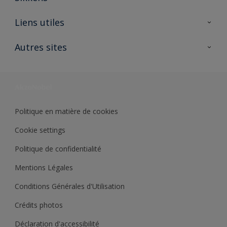
A propos de Sikkens
Liens utiles
Contactez nous
Ouvrir un magasin PASS
Autres sites
Trimetal
Sikkens Solutions
Polyfilla Pro
Wiki Peinture
Développement durable
Où jeter son pot de peinture ?
Politique en matière de cookies
Cookie settings
Politique de confidentialité
Mentions Légales
Conditions Générales d'Utilisation
Crédits photos
Déclaration d'accessibilité