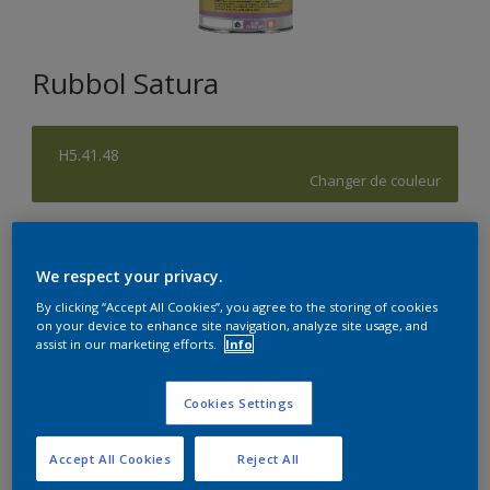
Rubbol Satura
H5.41.48
Changer de couleur
Format
1L
2,5L
5L
We respect your privacy.
By clicking “Accept All Cookies”, you agree to the storing of cookies
on your device to enhance site navigation, analyze site usage, and
Quantité
Calculateur de peinture
assist in our marketing efforts.
Info
Calculer
Cookies Settings
Accept All Cookies
Reject All