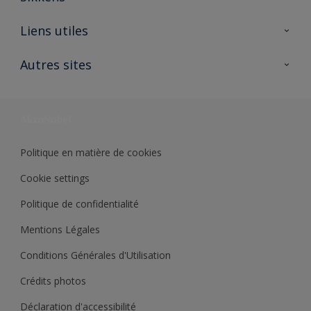
A propos de Sikkens
Liens utiles
Contactez nous
Ouvrir un magasin PASS
Autres sites
Trimetal
Sikkens Solutions
Polyfilla Pro
Wiki Peinture
Développement durable
Où jeter son pot de peinture ?
Politique en matière de cookies
Cookie settings
Politique de confidentialité
Mentions Légales
Conditions Générales d'Utilisation
Crédits photos
Déclaration d'accessibilité