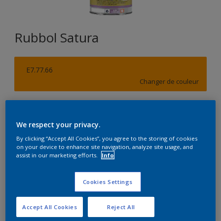
Rubbol Satura
E7.77.66
Changer de couleur
Format
1L
2,5L
5L
We respect your privacy.
By clicking “Accept All Cookies”, you agree to the storing of cookies
on your device to enhance site navigation, analyze site usage, and
Quantité
Calculateur de peinture
assist in our marketing efforts.
Info
Calculer
Cookies Settings
Accept All Cookies
Reject All