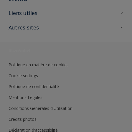
A propos de Sikkens
Liens utiles
Contactez nous
Ouvrir un magasin PASS
Autres sites
Trimetal
Sikkens Solutions
Polyfilla Pro
Wiki Peinture
Développement durable
Où jeter son pot de peinture ?
Politique en matière de cookies
Cookie settings
Politique de confidentialité
Mentions Légales
Conditions Générales d'Utilisation
Crédits photos
Déclaration d'accessibilité