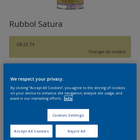
Rubbol Satura
G8.25.74
Changer de couleur
Format
1L
2,5L
5L
We respect your privacy.
By clicking “Accept All Cookies”, you agree to the storing of cookies
on your device to enhance site navigation, analyze site usage, and
Quantité
Calculateur de peinture
assist in our marketing efforts.
Info
Calculer
Cookies Settings
Accept All Cookies
Reject All