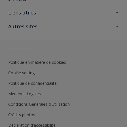
A propos de Sikkens
Liens utiles
Contactez nous
Ouvrir un magasin PASS
Autres sites
Trimetal
Sikkens Solutions
Polyfilla Pro
Wiki Peinture
Développement durable
Où jeter son pot de peinture ?
Politique en matière de cookies
Cookie settings
Politique de confidentialité
Mentions Légales
Conditions Générales d'Utilisation
Crédits photos
Déclaration d'accessibilité