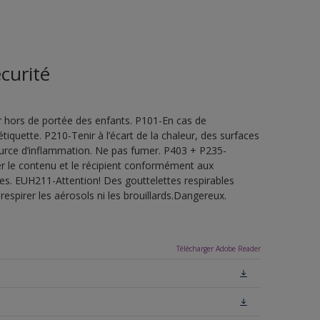
curité
 hors de portée des enfants. P101-En cas de
étiquette. P210-Tenir à l’écart de la chaleur, des surfaces
ource d’inflammation. Ne pas fumer. P403 + P235-
ner le contenu et le récipient conformément aux
les. EUH211-Attention! Des gouttelettes respirables
espirer les aérosols ni les brouillards.Dangereux.
Télécharger Adobe Reader