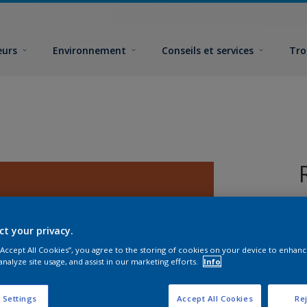
eurs
Environnement
Conseils et services
Tro
ct your privacy.
 “Accept All Cookies”, you agree to the storing of cookies on your device to enhanc
analyze site usage, and assist in our marketing efforts.
Info
F
 Settings
Accept All Cookies
Rej