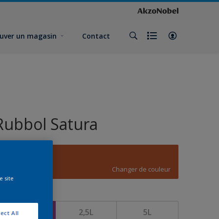
uver un magasin
Contact
Rubbol Satura
D2.57.42
Changer de couleur
e site
ormat
1L
2,5L
5L
ect All