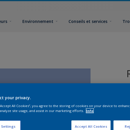
eurs
Environnement
Conseils et services
Tro
ct your privacy.
 “Accept All Cookies”, you agree to the storing of cookies on your device to enhanc
analyze site usage, and assist in our marketing efforts.
Info
F
 Settings
Accept All Cookies
Rej