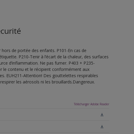
curité
 hors de portée des enfants. P101-En cas de
étiquette. P210-Tenir à l’écart de la chaleur, des surfaces
ource d’inflammation. Ne pas fumer. P403 + P235-
ner le contenu et le récipient conformément aux
les. EUH211-Attention! Des gouttelettes respirables
espirer les aérosols ni les brouillards.Dangereux.
Télécharger Adobe Reader