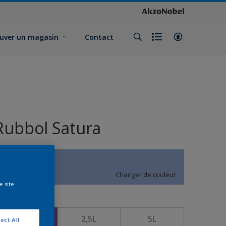
uver un magasin
Contact
Rubbol Satura
U4.21.64
Changer de couleur
e site
ormat
1L
2,5L
5L
ect All