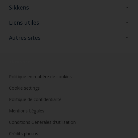
Sikkens
A propos de Sikkens
Liens utiles
Contactez nous
Ouvrir un magasin PASS
Autres sites
Trimetal
Sikkens Solutions
Polyfilla Pro
Wiki Peinture
Développement durable
Où jeter son pot de peinture ?
Politique en matière de cookies
Cookie settings
Politique de confidentialité
Mentions Légales
Conditions Générales d'Utilisation
Crédits photos