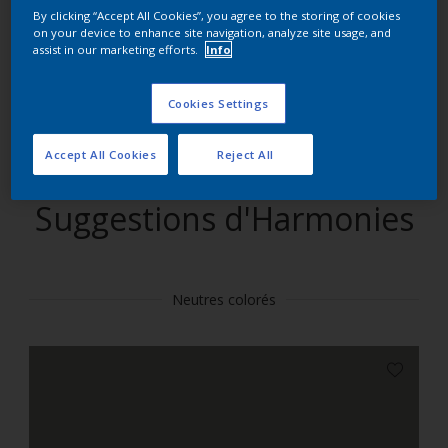
By clicking “Accept All Cookies”, you agree to the storing of cookies
on your device to enhance site navigation, analyze site usage, and
Trouver des produits dans cette couleur
assist in our marketing efforts.
Info
Allons-y
Cookies Settings
Accept All Cookies
Reject All
Suggestions d'Harmonies
Neutres colorés