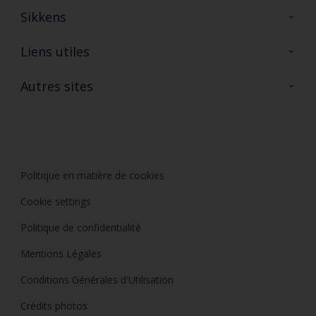
Sikkens
A propos de Sikkens
Liens utiles
Contactez nous
Ouvrir un magasin PASS
Autres sites
Trimetal
Sikkens Solutions
Polyfilla Pro
Wiki Peinture
Développement durable
Où jeter son pot de peinture ?
Politique en matière de cookies
Cookie settings
Politique de confidentialité
Mentions Légales
Conditions Générales d'Utilisation
Crédits photos