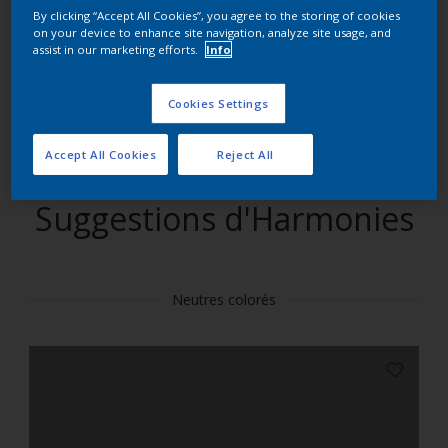
By clicking “Accept All Cookies”, you agree to the storing of cookies
on your device to enhance site navigation, analyze site usage, and
Trouver des produits dans cette couleur
assist in our marketing efforts.
Info
Allons-y
Cookies Settings
Accept All Cookies
Reject All
Suggestions d'Harmonies
Neutres colorés