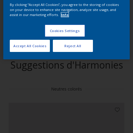
By clicking “Accept All Cookies”, you agree to the storing of cookies
on your device to enhance site navigation, analyze site usage, and
Trouver des produits dans cette couleur
assist in our marketing efforts.
Info
Allons-y
Cookies Settings
Accept All Cookies
Reject All
Suggestions d'Harmonies
Neutres colorés