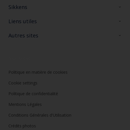
Sikkens
A propos de Sikkens
Liens utiles
Contactez nous
Ouvrir un magasin PASS
Autres sites
Trimetal
Sikkens Solutions
Polyfilla Pro
Wiki Peinture
Développement durable
Où jeter son pot de peinture ?
Politique en matière de cookies
Cookie settings
Politique de confidentialité
Mentions Légales
Conditions Générales d'Utilisation
Crédits photos