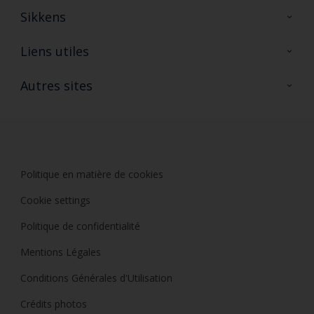
Sikkens
A propos de Sikkens
Liens utiles
Contactez nous
Ouvrir un magasin PASS
Autres sites
Trimetal
Sikkens Solutions
Polyfilla Pro
Wiki Peinture
Développement durable
Où jeter son pot de peinture ?
Politique en matière de cookies
Cookie settings
Politique de confidentialité
Mentions Légales
Conditions Générales d'Utilisation
Crédits photos