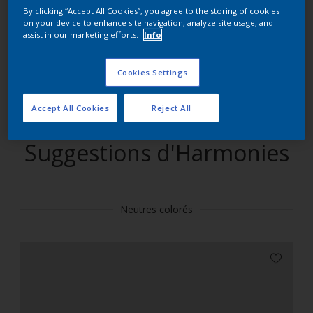
By clicking “Accept All Cookies”, you agree to the storing of cookies
on your device to enhance site navigation, analyze site usage, and
Trouver des produits dans cette couleur
assist in our marketing efforts.
Info
Allons-y
Cookies Settings
Accept All Cookies
Reject All
Suggestions d'Harmonies
Neutres colorés