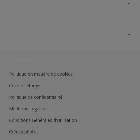
A propos de Sikkens
Contactez nous
Ouvrir un magasin PASS
Trimetal
Sikkens Solutions
Polyfilla Pro
Wiki Peinture
Développement durable
Où jeter son pot de peinture ?
Politique en matière de cookies
Cookie settings
Politique de confidentialité
Mentions Légales
Conditions Générales d'Utilisation
Crédits photos