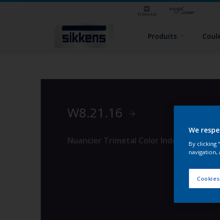
Produits
Coul
W8.21.16
We respe
Nuancier Trimetal Color Index 2
By clicking
navigation, 
Cookies