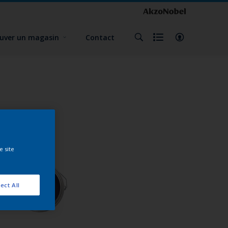
uver un magasin
Contact
e site
ect All