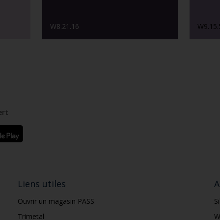
W8.21.16
W9.15.
ert
Liens utiles
A
Ouvrir un magasin PASS
S
Trimetal
W