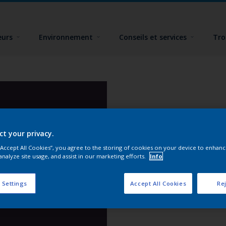
eurs
Environnement
Conseils et services
Tro
ct your privacy.
 “Accept All Cookies”, you agree to the storing of cookies on your device to enhanc
analyze site usage, and assist in our marketing efforts.
Info
 Settings
Accept All Cookies
Rej