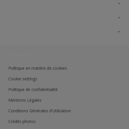
A propos de Sikkens
Contactez nous
Ouvrir un magasin PASS
Trimetal
Sikkens Solutions
Polyfilla Pro
Wiki Peinture
Développement durable
Où jeter son pot de peinture ?
Politique en matière de cookies
Cookie settings
Politique de confidentialité
Mentions Légales
Conditions Générales d'Utilisation
Crédits photos