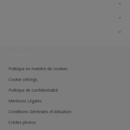
A propos de Sikkens
Contactez nous
Ouvrir un magasin PASS
Trimetal
Sikkens Solutions
Polyfilla Pro
Wiki Peinture
Développement durable
Où jeter son pot de peinture ?
Politique en matière de cookies
Cookie settings
Politique de confidentialité
Mentions Légales
Conditions Générales d'Utilisation
Crédits photos