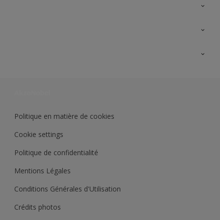
A propos de Sikkens
Contactez nous
Ouvrir un magasin PASS
Trimetal
Sikkens Solutions
Polyfilla Pro
Wiki Peinture
Développement durable
Où jeter son pot de peinture ?
Politique en matière de cookies
Cookie settings
Politique de confidentialité
Mentions Légales
Conditions Générales d'Utilisation
Crédits photos