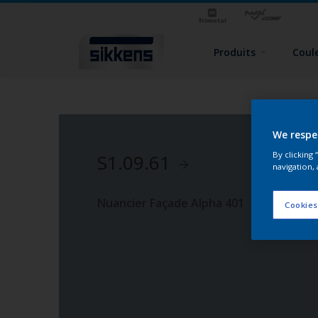
Produits
Coul
We respe
By clicking
S1.09.61
navigation, 
Nuancier Façade Alpha 401
Cookies