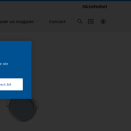
uver un magasin
Contact
e site
ect All