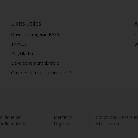
Liens utiles
A
Ouvrir un magasin PASS
S
Trimetal
W
Polyfilla Pro
Développement durable
Où jeter son pot de peinture ?
olitique de
Mentions
Conditions Générale
onfidentialité
Légales
d'Utilisation