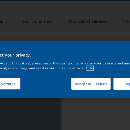
eurs
Environnement
Conseils et services
Tro
ct your privacy.
 “Accept All Cookies”, you agree to the storing of cookies on your device to enhanc
analyze site usage, and assist in our marketing efforts.
Info
 Settings
Accept All Cookies
Rej