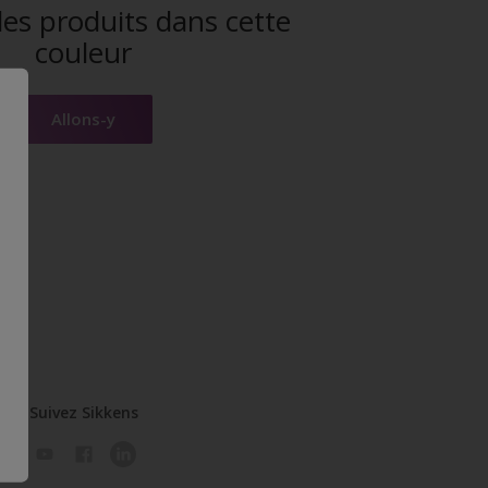
es produits dans cette
couleur
Allons-y
Suivez Sikkens