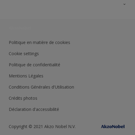
Ouvrir un magasin PASS
Trimetal
Sikkens Solutions
Polyfilla Pro
Wiki Peinture
Développement durable
Où jeter son pot de peinture ?
Politique en matière de cookies
Cookie settings
Politique de confidentialité
Mentions Légales
Conditions Générales d'Utilisation
Crédits photos
Déclaration d'accessibilité
Copyright © 2021 Akzo Nobel N.V.