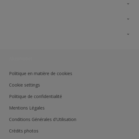
A propos de Sikkens
Contactez nous
Ouvrir un magasin PASS
Trimetal
Sikkens Solutions
Polyfilla Pro
Wiki Peinture
Développement durable
Où jeter son pot de peinture ?
Politique en matière de cookies
Cookie settings
Politique de confidentialité
Mentions Légales
Conditions Générales d'Utilisation
Crédits photos